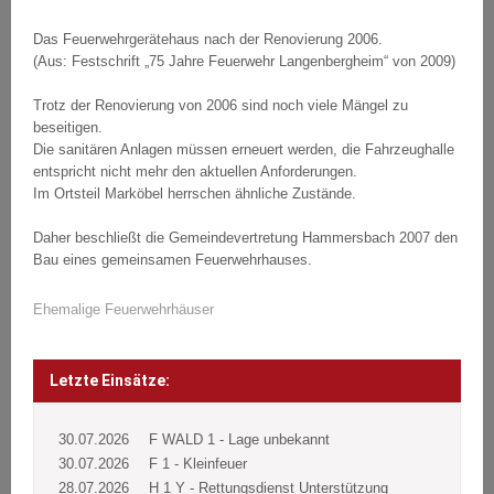
Das Feuerwehrgerätehaus nach der Renovierung 2006.
(Aus: Festschrift „75 Jahre Feuerwehr Langenbergheim“ von 2009)
Trotz der Renovierung von 2006 sind noch viele Mängel zu
beseitigen.
Die sanitären Anlagen müssen erneuert werden, die Fahrzeughalle
entspricht nicht mehr den aktuellen Anforderungen.
Im Ortsteil Marköbel herrschen ähnliche Zustände.
Daher beschließt die Gemeindevertretung Hammersbach 2007 den
Bau eines gemeinsamen Feuerwehrhauses.
Ehemalige Feuerwehrhäuser
Beitragsnavigation
Post
navigation
Letzte Einsätze:
30.07.2026
F WALD 1 - Lage unbekannt
30.07.2026
F 1 - Kleinfeuer
28.07.2026
H 1 Y - Rettungsdienst Unterstützung