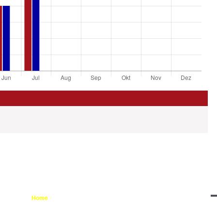
SITEMAP
L
Home
zw
Einsätze