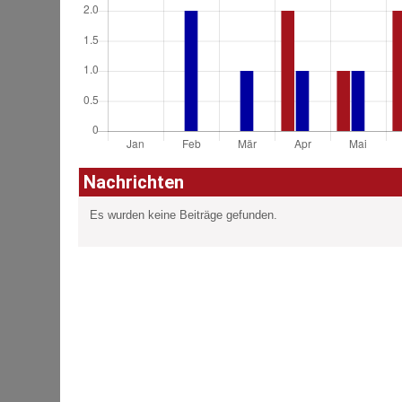
Nachrichten
Es wurden keine Beiträge gefunden.
ÜBER UNS
Wir stehen den Bürgern 24 Stunden täglich an 365 Tagen im
Jahr bei Notfällen aller Art zur Seite.
Brände, Verkehrsunfälle, Sturmschäden oder sonstige