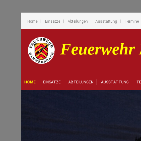
Home
Einsätze
Abteilungen
Ausstattung
Termine
HOME
EINSÄTZE
ABTEILUNGEN
AUSSTATTUNG
TE