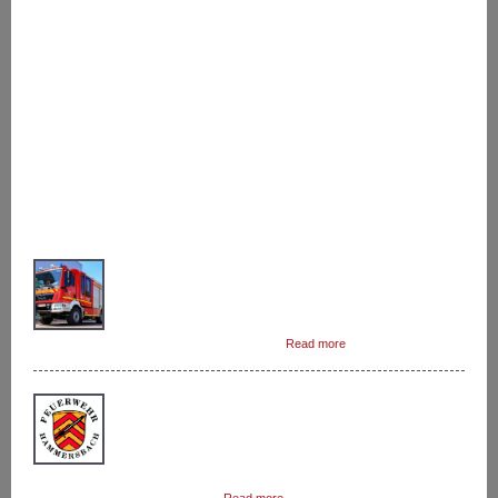
Kontakt
Fördervereine
Nachrichten
Datenschutz
Impressum
LETZTE BEITRÄGE
Das Löschgruppenfahrzeug 10 (LF 10) ist das zweite
Löschfahrzeug in Hammersbach.Dieses Fahrzeug
rückt zu fast jedem Einsatz als zweites aus.In
Kombination mit dem Hilfeleistungslöschfahrzeug
(HLF) können die Hammersbacher […]
Read more
Auf Grund der Corona-Krise wurde durch die
Gemeindebrandinspektion beschlossen den
Feuerwehrdienst ab 14.03.2020 bis mindestens
einschließlich 19.04.2020 auszusetzen. Das
Feuerwehrhaus darf zur Zeit nur zu Einsatzzwecken und
Instandsetzungsarbeiten […]
Read more