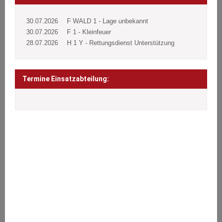
30.07.2026
F WALD 1 - Lage unbekannt
30.07.2026
F 1 - Kleinfeuer
28.07.2026
H 1 Y - Rettungsdienst Unterstützung
Termine Einsatzabteilung:
ÜBER UNS
Wir stehen den Bürgern 24 Stunden täglich an 365 Tagen im Jahr
bei Notfällen aller Art zur Seite.
Brände, Verkehrsunfälle, Sturmschäden oder sonstige technische
Hilfeleistungen.