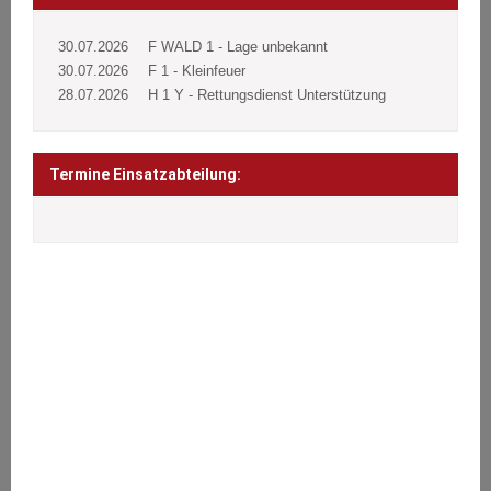
30.07.2026
F WALD 1 - Lage unbekannt
30.07.2026
F 1 - Kleinfeuer
28.07.2026
H 1 Y - Rettungsdienst Unterstützung
Termine Einsatzabteilung:
ÜBER UNS
Wir stehen den Bürgern 24 Stunden täglich an 365 Tagen im Jahr
bei Notfällen aller Art zur Seite.
Brände, Verkehrsunfälle, Sturmschäden oder sonstige technische
Hilfeleistungen.