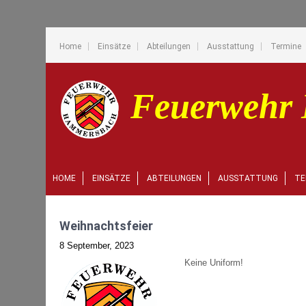
Home
Einsätze
Abteilungen
Ausstattung
Termine
HOME
EINSÄTZE
ABTEILUNGEN
AUSSTATTUNG
TE
Weihnachtsfeier
8 September, 2023
Keine Uniform!