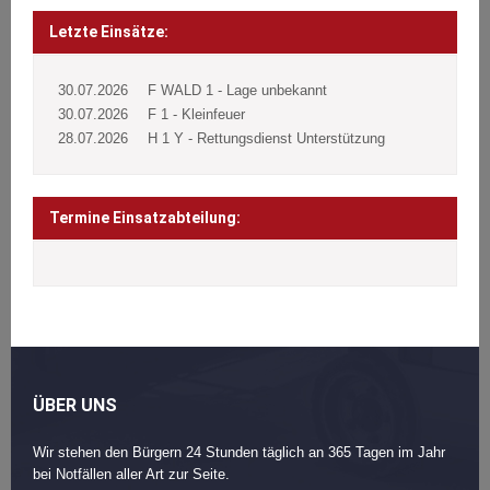
Beitragsnavigation
Post
navigation
Letzte Einsätze:
30.07.2026
F WALD 1 - Lage unbekannt
30.07.2026
F 1 - Kleinfeuer
28.07.2026
H 1 Y - Rettungsdienst Unterstützung
Termine Einsatzabteilung:
ÜBER UNS
Wir stehen den Bürgern 24 Stunden täglich an 365 Tagen im Jahr
bei Notfällen aller Art zur Seite.