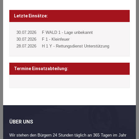
Beitragsnavigation
Post
navigation
Letzte Einsätze:
30.07.2026
F WALD 1 - Lage unbekannt
30.07.2026
F 1 - Kleinfeuer
28.07.2026
H 1 Y - Rettungsdienst Unterstützung
Termine Einsatzabteilung:
ÜBER UNS
Wir stehen den Bürgern 24 Stunden täglich an 365 Tagen im Jahr