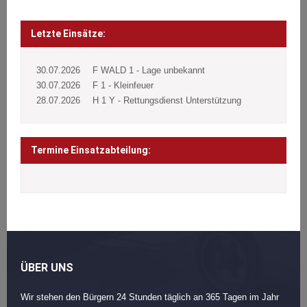
Beitragsnavigation
Post
navigation
Letzte Einsätze:
30.07.2026
F WALD 1 - Lage unbekannt
30.07.2026
F 1 - Kleinfeuer
28.07.2026
H 1 Y - Rettungsdienst Unterstützung
Termine Einsatzabteilung:
ÜBER UNS
Wir stehen den Bürgern 24 Stunden täglich an 365 Tagen im Jahr