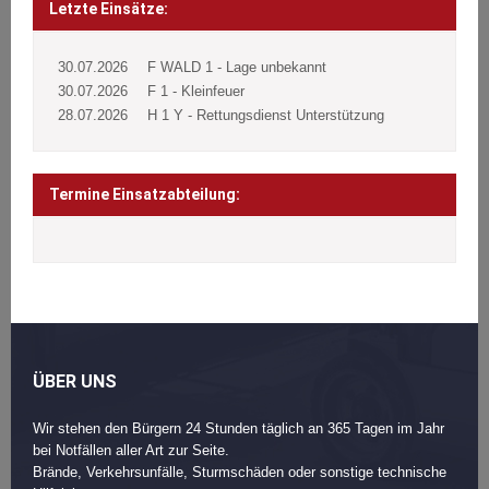
navigation
Letzte Einsätze:
30.07.2026
F WALD 1 - Lage unbekannt
30.07.2026
F 1 - Kleinfeuer
28.07.2026
H 1 Y - Rettungsdienst Unterstützung
Termine Einsatzabteilung:
ÜBER UNS
Wir stehen den Bürgern 24 Stunden täglich an 365 Tagen im Jahr
bei Notfällen aller Art zur Seite.
Brände, Verkehrsunfälle, Sturmschäden oder sonstige technische