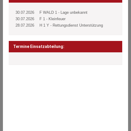
30.07.2026
F WALD 1 - Lage unbekannt
30.07.2026
F 1 - Kleinfeuer
28.07.2026
H 1 Y - Rettungsdienst Unterstützung
Termine Einsatzabteilung:
ÜBER UNS
Wir stehen den Bürgern 24 Stunden täglich an 365 Tagen im Jahr
bei Notfällen aller Art zur Seite.
Brände, Verkehrsunfälle, Sturmschäden oder sonstige technische
Hilfeleistungen.