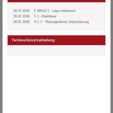
30.07.2026
F WALD 1 - Lage unbekannt
30.07.2026
F 1 - Kleinfeuer
28.07.2026
H 1 Y - Rettungsdienst Unterstützung
Termine Einsatzabteilung:
ÜBER UNS
Wir stehen den Bürgern 24 Stunden täglich an 365 Tagen im Jahr
bei Notfällen aller Art zur Seite.
Brände, Verkehrsunfälle, Sturmschäden oder sonstige technische
Hilfeleistungen.