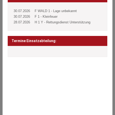
30.07.2026
F WALD 1 - Lage unbekannt
30.07.2026
F 1 - Kleinfeuer
28.07.2026
H 1 Y - Rettungsdienst Unterstützung
Termine Einsatzabteilung:
ÜBER UNS
Wir stehen den Bürgern 24 Stunden täglich an 365 Tagen im Jahr
bei Notfällen aller Art zur Seite.
Brände, Verkehrsunfälle, Sturmschäden oder sonstige technische
Hilfeleistungen.