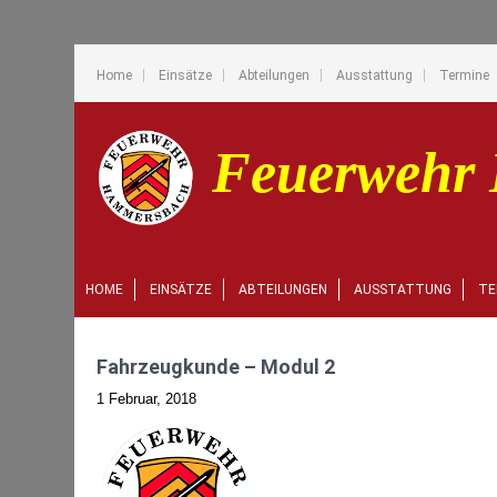
Home
Einsätze
Abteilungen
Ausstattung
Termine
HOME
EINSÄTZE
ABTEILUNGEN
AUSSTATTUNG
TE
Fahrzeugkunde – Modul 2
1 Februar, 2018