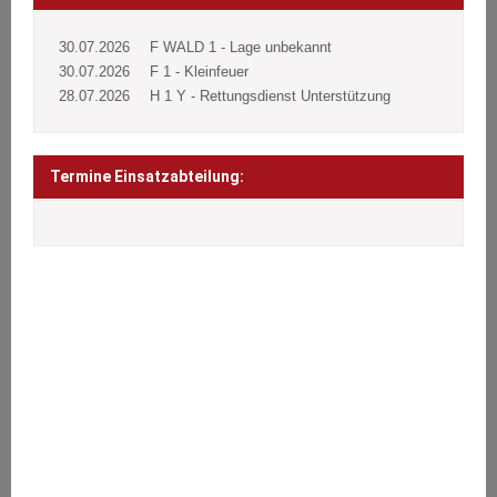
30.07.2026
F WALD 1 - Lage unbekannt
30.07.2026
F 1 - Kleinfeuer
28.07.2026
H 1 Y - Rettungsdienst Unterstützung
Termine Einsatzabteilung:
ÜBER UNS
Wir stehen den Bürgern 24 Stunden täglich an 365 Tagen im Jahr
bei Notfällen aller Art zur Seite.
Brände, Verkehrsunfälle, Sturmschäden oder sonstige technische
Hilfeleistungen.