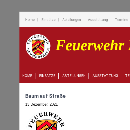
Home
Einsätze
Abteilungen
Ausstattung
Termine
HOME
EINSÄTZE
ABTEILUNGEN
AUSSTATTUNG
TE
Baum auf Straße
13 Dezember, 2021