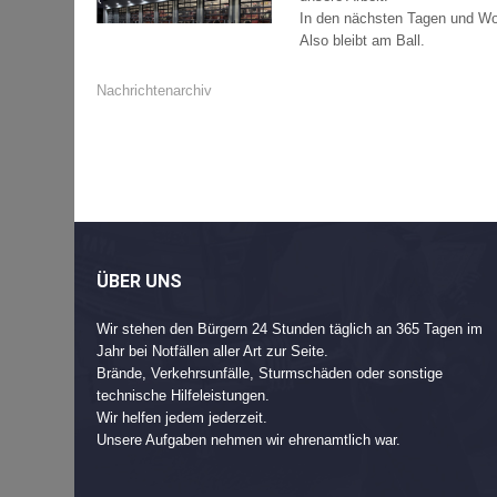
In den nächsten Tagen und Woc
Also bleibt am Ball.
Nachrichtenarchiv
Beitragsnavigation
Post
navigation
ÜBER UNS
Wir stehen den Bürgern 24 Stunden täglich an 365 Tagen im
Jahr bei Notfällen aller Art zur Seite.
Brände, Verkehrsunfälle, Sturmschäden oder sonstige
technische Hilfeleistungen.
Wir helfen jedem jederzeit.
Unsere Aufgaben nehmen wir ehrenamtlich war.