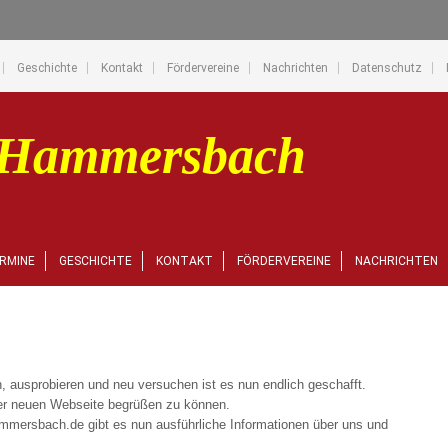
Geschichte
Kontakt
Fördervereine
Nachrichten
Datenschutz
RMINE
GESCHICHTE
KONTAKT
FÖRDERVEREINE
NACHRICHTEN
 ausprobieren und neu versuchen ist es nun endlich geschafft.
rer neuen Webseite begrüßen zu können.
mmersbach.de gibt es nun ausführliche Informationen über uns und