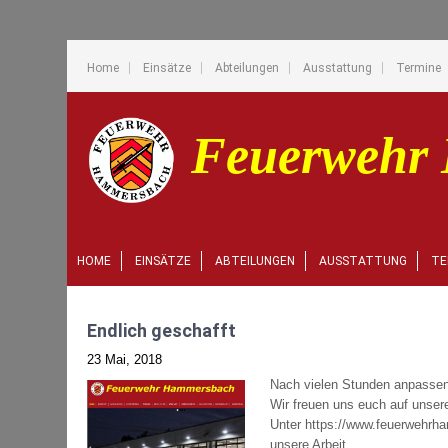
Home
Einsätze
Abteilungen
Ausstattung
Termine
HOME
EINSÄTZE
ABTEILUNGEN
AUSSTATTUNG
TE
Endlich geschafft
23 Mai, 2018
Nach vielen Stunden anpassen,
Wir freuen uns euch auf unse
Unter https://www.feuerwehrha
unsere Arbeit.