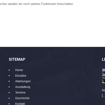
hen werden wir noch weitere Funktionen freischalten.
SITEMAP
L
Home
Einsätze
Abteilungen
Ausstattung
Hi
Termine
[
Geschichte
Kontakt