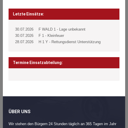
Beitragsnavigation
Post
navigation
Letzte Einsätze:
30.07.2026
F WALD 1 - Lage unbekannt
30.07.2026
F 1 - Kleinfeuer
28.07.2026
H 1 Y - Rettungsdienst Unterstützung
Termine Einsatzabteilung:
ÜBER UNS
Wir stehen den Bürgern 24 Stunden täglich an 365 Tagen im Jahr