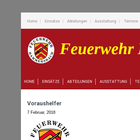
Home
Einsätze
Abteilungen
Ausstattung
Termine
HOME
EINSÄTZE
ABTEILUNGEN
AUSSTATTUNG
TE
Voraushelfer
7 Februar, 2018