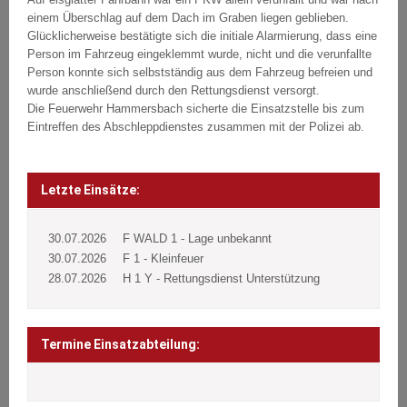
einem Überschlag auf dem Dach im Graben liegen geblieben.
Glücklicherweise bestätigte sich die initiale Alarmierung, dass eine
Person im Fahrzeug eingeklemmt wurde, nicht und die verunfallte
Person konnte sich selbstständig aus dem Fahrzeug befreien und
wurde anschließend durch den Rettungsdienst versorgt.
Die Feuerwehr Hammersbach sicherte die Einsatzstelle bis zum
Eintreffen des Abschleppdienstes zusammen mit der Polizei ab.
Beitragsnavigation
Post
navigation
Letzte Einsätze:
30.07.2026
F WALD 1 - Lage unbekannt
30.07.2026
F 1 - Kleinfeuer
28.07.2026
H 1 Y - Rettungsdienst Unterstützung
Termine Einsatzabteilung: