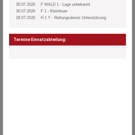
30.07.2026
F WALD 1 - Lage unbekannt
30.07.2026
F 1 - Kleinfeuer
28.07.2026
H 1 Y - Rettungsdienst Unterstützung
Termine Einsatzabteilung:
ÜBER UNS
Wir stehen den Bürgern 24 Stunden täglich an 365 Tagen im Jahr
bei Notfällen aller Art zur Seite.
Brände, Verkehrsunfälle, Sturmschäden oder sonstige technische
Hilfeleistungen.
Wir helfen jedem jederzeit.
Unsere Aufgaben nehmen wir ehrenamtlich war.