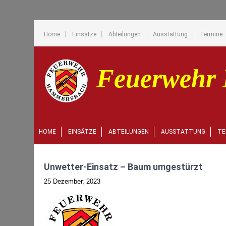
Home
Einsätze
Abteilungen
Ausstattung
Termine
HOME
EINSÄTZE
ABTEILUNGEN
AUSSTATTUNG
TE
Unwetter-Einsatz – Baum umgestürzt
25 Dezember, 2023