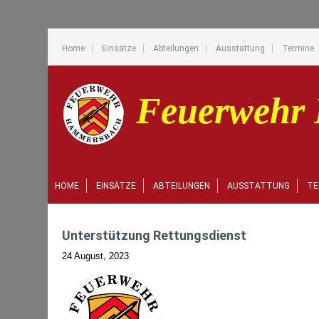
Home
Einsätze
Abteilungen
Ausstattung
Termine
HOME
EINSÄTZE
ABTEILUNGEN
AUSSTATTUNG
TE
Unterstützung Rettungsdienst
24 August, 2023