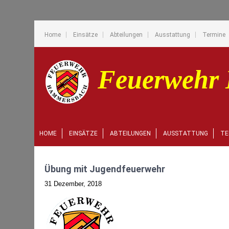
Home
Einsätze
Abteilungen
Ausstattung
Termine
HOME
EINSÄTZE
ABTEILUNGEN
AUSSTATTUNG
TE
Übung mit Jugendfeuerwehr
31 Dezember, 2018