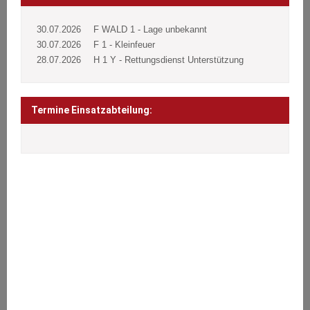
30.07.2026
F WALD 1 - Lage unbekannt
30.07.2026
F 1 - Kleinfeuer
28.07.2026
H 1 Y - Rettungsdienst Unterstützung
Termine Einsatzabteilung:
ÜBER UNS
Wir stehen den Bürgern 24 Stunden täglich an 365 Tagen im Jahr
bei Notfällen aller Art zur Seite.
Brände, Verkehrsunfälle, Sturmschäden oder sonstige technische
Hilfeleistungen.