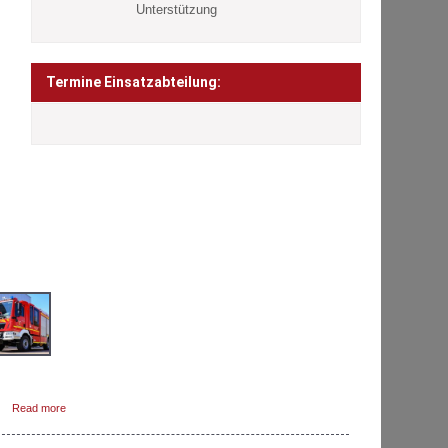
Unterstützung
Termine Einsatzabteilung:
ETZTE BEITRÄGE
Das Löschgruppenfahrzeug 10 (LF 10) ist das
zweite Löschfahrzeug in Hammersbach.Dieses
Fahrzeug rückt zu fast jedem Einsatz als
zweites aus.In Kombination mit dem
lfeleistungslöschfahrzeug (HLF) können die Hammersbacher
…]
Read more