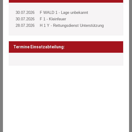
30.07.2026
F WALD 1 - Lage unbekannt
30.07.2026
F 1 - Kleinfeuer
28.07.2026
H 1 Y - Rettungsdienst Unterstützung
Termine Einsatzabteilung:
ÜBER UNS
Wir stehen den Bürgern 24 Stunden täglich an 365 Tagen im Jahr
bei Notfällen aller Art zur Seite.
Brände, Verkehrsunfälle, Sturmschäden oder sonstige technische
Hilfeleistungen.