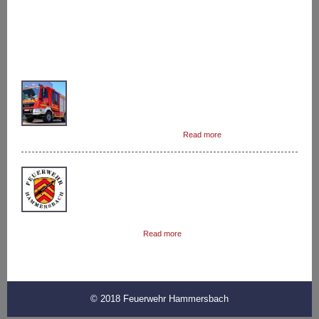
LETZTE BEITRÄGE
Das Löschgruppenfahrzeug 10 (LF 10) ist das zweite
Löschfahrzeug in Hammersbach.Dieses Fahrzeug
rückt zu fast jedem Einsatz als zweites aus.In
Kombination mit dem Hilfeleistungslöschfahrzeug
(HLF) können die Hammersbacher […]
Read more
Auf Grund der Corona-Krise wurde durch die
Gemeindebrandinspektion beschlossen den
Feuerwehrdienst ab 14.03.2020 bis mindestens
einschließlich 19.04.2020 auszusetzen. Das
Feuerwehrhaus darf zur Zeit nur zu Einsatzzwecken und
Instandsetzungsarbeiten […]
Read more
© 2018 Feuerwehr Hammersbach