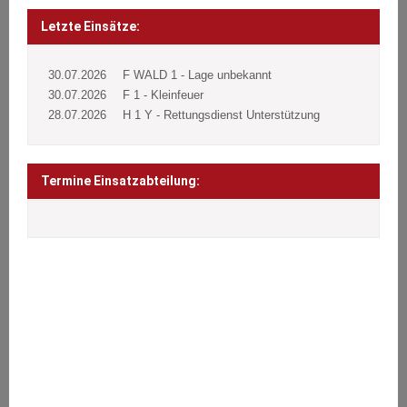
Beitragsnavigation
Post
navigation
Letzte Einsätze:
30.07.2026
F WALD 1 - Lage unbekannt
30.07.2026
F 1 - Kleinfeuer
28.07.2026
H 1 Y - Rettungsdienst Unterstützung
Termine Einsatzabteilung:
ÜBER UNS
Wir stehen den Bürgern 24 Stunden täglich an 365 Tagen im Jahr
bei Notfällen aller Art zur Seite.