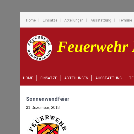
Home
Einsätze
Abteilungen
Ausstattung
Termine
HOME
EINSÄTZE
ABTEILUNGEN
AUSSTATTUNG
TE
Sonnenwendfeier
31 Dezember, 2018