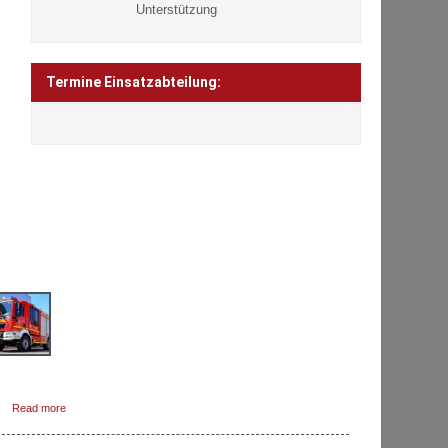
Unterstützung
Termine Einsatzabteilung:
ETZTE BEITRÄGE
Das Löschgruppenfahrzeug 10 (LF 10) ist das
zweite Löschfahrzeug in Hammersbach.Dieses
Fahrzeug rückt zu fast jedem Einsatz als
zweites aus.In Kombination mit dem
lfeleistungslöschfahrzeug (HLF) können die Hammersbacher
…]
Read more