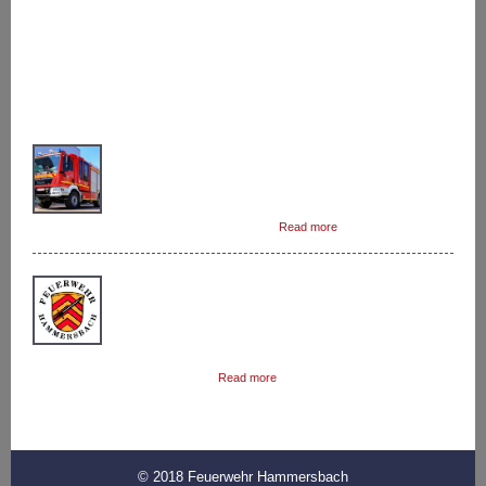
Impressum
LETZTE BEITRÄGE
Das Löschgruppenfahrzeug 10 (LF 10) ist das zweite
Löschfahrzeug in Hammersbach.Dieses Fahrzeug
rückt zu fast jedem Einsatz als zweites aus.In
Kombination mit dem Hilfeleistungslöschfahrzeug
(HLF) können die Hammersbacher […]
Read more
Auf Grund der Corona-Krise wurde durch die
Gemeindebrandinspektion beschlossen den
Feuerwehrdienst ab 14.03.2020 bis mindestens
einschließlich 19.04.2020 auszusetzen. Das
Feuerwehrhaus darf zur Zeit nur zu Einsatzzwecken und
Instandsetzungsarbeiten […]
Read more
© 2018 Feuerwehr Hammersbach