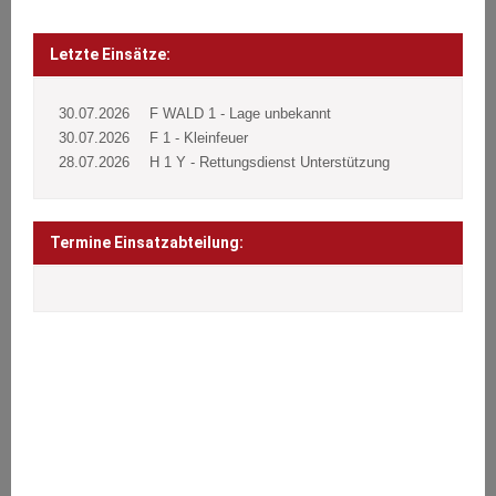
Beitragsnavigation
Post
navigation
Letzte Einsätze:
30.07.2026
F WALD 1 - Lage unbekannt
30.07.2026
F 1 - Kleinfeuer
28.07.2026
H 1 Y - Rettungsdienst Unterstützung
Termine Einsatzabteilung:
ÜBER UNS
Wir stehen den Bürgern 24 Stunden täglich an 365 Tagen im Jahr