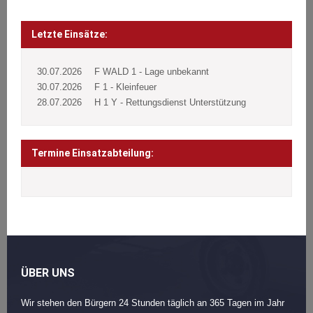
Beitragsnavigation
Post
navigation
Letzte Einsätze:
30.07.2026
F WALD 1 - Lage unbekannt
30.07.2026
F 1 - Kleinfeuer
28.07.2026
H 1 Y - Rettungsdienst Unterstützung
Termine Einsatzabteilung:
ÜBER UNS
Wir stehen den Bürgern 24 Stunden täglich an 365 Tagen im Jahr