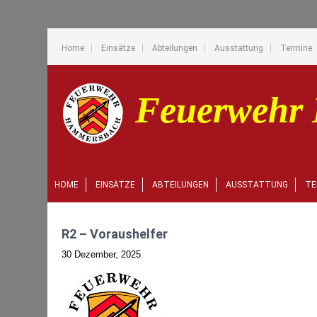
Home
Einsätze
Abteilungen
Ausstattung
Termine
HOME
EINSÄTZE
ABTEILUNGEN
AUSSTATTUNG
TE
R2 – Voraushelfer
30 Dezember, 2025