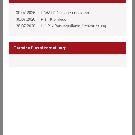
30.07.2026
F WALD 1 - Lage unbekannt
30.07.2026
F 1 - Kleinfeuer
28.07.2026
H 1 Y - Rettungsdienst Unterstützung
Termine Einsatzabteilung:
ÜBER UNS
Wir stehen den Bürgern 24 Stunden täglich an 365 Tagen im Jahr
bei Notfällen aller Art zur Seite.
Brände, Verkehrsunfälle, Sturmschäden oder sonstige technische
Hilfeleistungen.