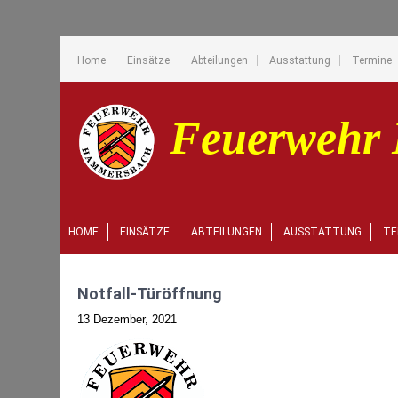
Home
Einsätze
Abteilungen
Ausstattung
Termine
HOME
EINSÄTZE
ABTEILUNGEN
AUSSTATTUNG
TE
Notfall-Türöffnung
13 Dezember, 2021