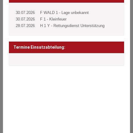
30.07.2026
F WALD 1 - Lage unbekannt
30.07.2026
F 1 - Kleinfeuer
28.07.2026
H 1 Y - Rettungsdienst Unterstützung
Termine Einsatzabteilung:
ÜBER UNS
Wir stehen den Bürgern 24 Stunden täglich an 365 Tagen im Jahr
bei Notfällen aller Art zur Seite.
Brände, Verkehrsunfälle, Sturmschäden oder sonstige technische
Hilfeleistungen.