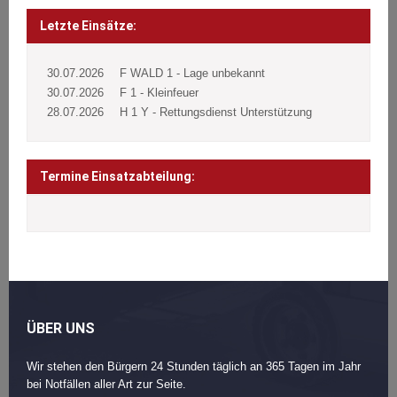
Beitragsnavigation
Post
navigation
Letzte Einsätze:
30.07.2026
F WALD 1 - Lage unbekannt
30.07.2026
F 1 - Kleinfeuer
28.07.2026
H 1 Y - Rettungsdienst Unterstützung
Termine Einsatzabteilung:
ÜBER UNS
Wir stehen den Bürgern 24 Stunden täglich an 365 Tagen im Jahr
bei Notfällen aller Art zur Seite.