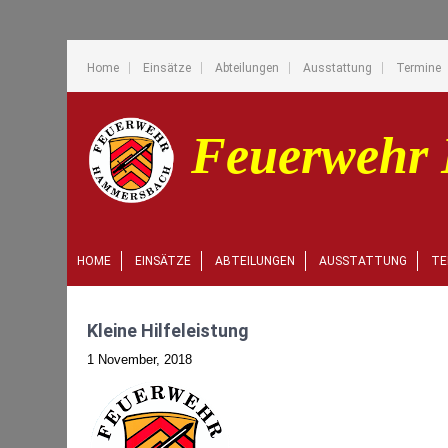
Home
Einsätze
Abteilungen
Ausstattung
Termine
HOME
EINSÄTZE
ABTEILUNGEN
AUSSTATTUNG
TE
Kleine Hilfeleistung
1 November, 2018