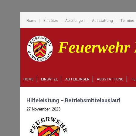
Home
Einsätze
Abteilungen
Ausstattung
Termine
HOME
EINSÄTZE
ABTEILUNGEN
AUSSTATTUNG
TE
Hilfeleistung – Betriebsmittelauslauf
27 November, 2023