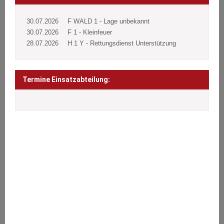
30.07.2026
F WALD 1 - Lage unbekannt
30.07.2026
F 1 - Kleinfeuer
28.07.2026
H 1 Y - Rettungsdienst Unterstützung
Termine Einsatzabteilung:
ÜBER UNS
Wir stehen den Bürgern 24 Stunden täglich an 365 Tagen im Jahr
bei Notfällen aller Art zur Seite.
Brände, Verkehrsunfälle, Sturmschäden oder sonstige technische
Hilfeleistungen.