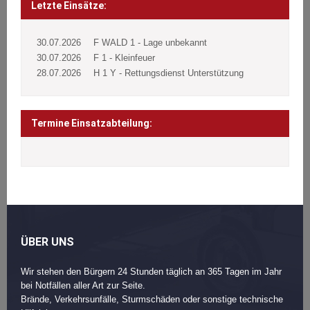
navigation
Letzte Einsätze:
30.07.2026
F WALD 1 - Lage unbekannt
30.07.2026
F 1 - Kleinfeuer
28.07.2026
H 1 Y - Rettungsdienst Unterstützung
Termine Einsatzabteilung:
ÜBER UNS
Wir stehen den Bürgern 24 Stunden täglich an 365 Tagen im Jahr
bei Notfällen aller Art zur Seite.
Brände, Verkehrsunfälle, Sturmschäden oder sonstige technische