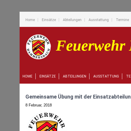
Home
Einsätze
Abteilungen
Ausstattung
Termine
HOME
EINSÄTZE
ABTEILUNGEN
AUSSTATTUNG
TE
Gemeinsame Übung mit der Einsatzabteilu
8 Februar, 2018