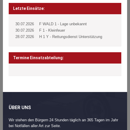
Beitragsnavigation
Post
navigation
Letzte Einsätze:
30.07.2026
F WALD 1 - Lage unbekannt
30.07.2026
F 1 - Kleinfeuer
28.07.2026
H 1 Y - Rettungsdienst Unterstützung
Termine Einsatzabteilung:
ÜBER UNS
Wir stehen den Bürgern 24 Stunden täglich an 365 Tagen im Jahr
bei Notfällen aller Art zur Seite.