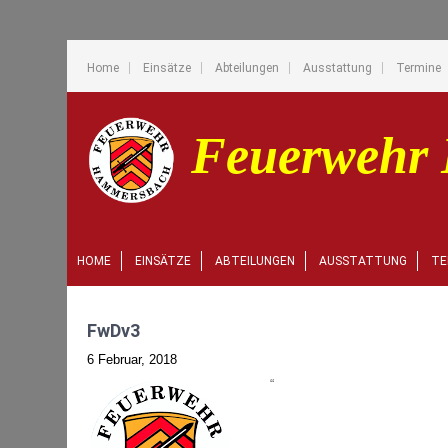
Home
Einsätze
Abteilungen
Ausstattung
Termine
HOME
EINSÄTZE
ABTEILUNGEN
AUSSTATTUNG
TE
FwDv3
6 Februar, 2018
“