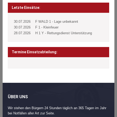
Beitragsnavigation
Post
navigation
Letzte Einsätze:
30.07.2026
F WALD 1 - Lage unbekannt
30.07.2026
F 1 - Kleinfeuer
28.07.2026
H 1 Y - Rettungsdienst Unterstützung
Termine Einsatzabteilung:
ÜBER UNS
Wir stehen den Bürgern 24 Stunden täglich an 365 Tagen im Jahr
bei Notfällen aller Art zur Seite.