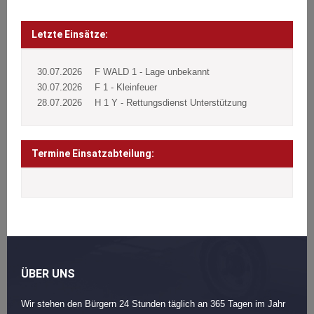
Beitragsnavigation
Post
navigation
Letzte Einsätze:
30.07.2026
F WALD 1 - Lage unbekannt
30.07.2026
F 1 - Kleinfeuer
28.07.2026
H 1 Y - Rettungsdienst Unterstützung
Termine Einsatzabteilung:
ÜBER UNS
Wir stehen den Bürgern 24 Stunden täglich an 365 Tagen im Jahr