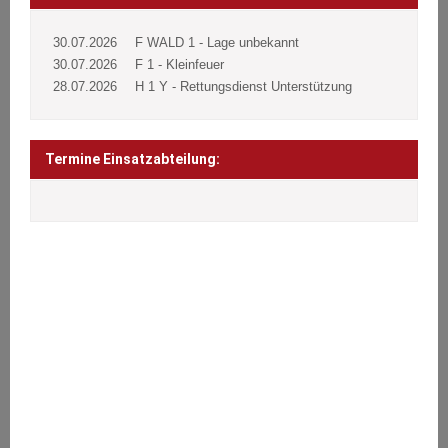
30.07.2026
F WALD 1 - Lage unbekannt
30.07.2026
F 1 - Kleinfeuer
28.07.2026
H 1 Y - Rettungsdienst Unterstützung
Termine Einsatzabteilung:
ÜBER UNS
Wir stehen den Bürgern 24 Stunden täglich an 365 Tagen im Jahr
bei Notfällen aller Art zur Seite.
Brände, Verkehrsunfälle, Sturmschäden oder sonstige technische
Hilfeleistungen.