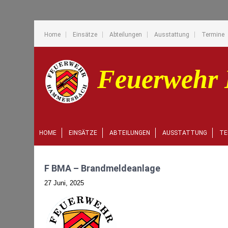
Home
Einsätze
Abteilungen
Ausstattung
Termine
HOME
EINSÄTZE
ABTEILUNGEN
AUSSTATTUNG
TE
F BMA – Brandmeldeanlage
27 Juni, 2025