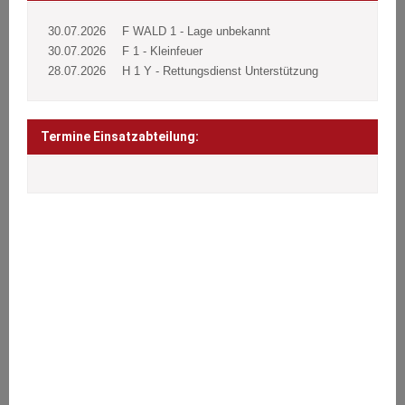
30.07.2026
F WALD 1 - Lage unbekannt
30.07.2026
F 1 - Kleinfeuer
28.07.2026
H 1 Y - Rettungsdienst Unterstützung
Termine Einsatzabteilung:
ÜBER UNS
Wir stehen den Bürgern 24 Stunden täglich an 365 Tagen im Jahr
bei Notfällen aller Art zur Seite.
Brände, Verkehrsunfälle, Sturmschäden oder sonstige technische
Hilfeleistungen.
Wir helfen jedem jederzeit.