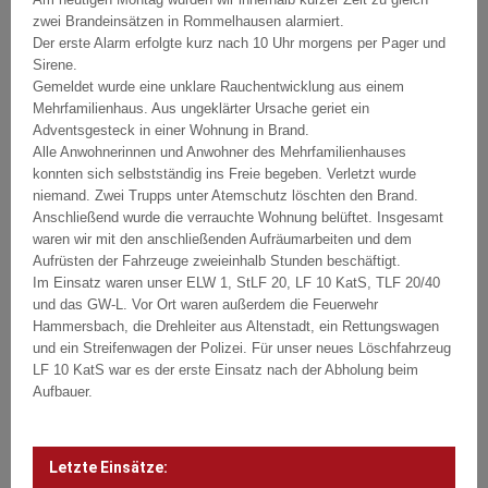
zwei Brandeinsätzen in Rommelhausen alarmiert.
Der erste Alarm erfolgte kurz nach 10 Uhr morgens per Pager und
Sirene.
Gemeldet wurde eine unklare Rauchentwicklung aus einem
Mehrfamilienhaus. Aus ungeklärter Ursache geriet ein
Adventsgesteck in einer Wohnung in Brand.
Alle Anwohnerinnen und Anwohner des Mehrfamilienhauses
konnten sich selbstständig ins Freie begeben. Verletzt wurde
niemand. Zwei Trupps unter Atemschutz löschten den Brand.
Anschließend wurde die verrauchte Wohnung belüftet. Insgesamt
waren wir mit den anschließenden Aufräumarbeiten und dem
Aufrüsten der Fahrzeuge zweieinhalb Stunden beschäftigt.
Im Einsatz waren unser ELW 1, StLF 20, LF 10 KatS, TLF 20/40
und das GW-L. Vor Ort waren außerdem die Feuerwehr
Hammersbach, die Drehleiter aus Altenstadt, ein Rettungswagen
und ein Streifenwagen der Polizei. Für unser neues Löschfahrzeug
LF 10 KatS war es der erste Einsatz nach der Abholung beim
Aufbauer.
Beitragsnavigation
Post
navigation
Letzte Einsätze: