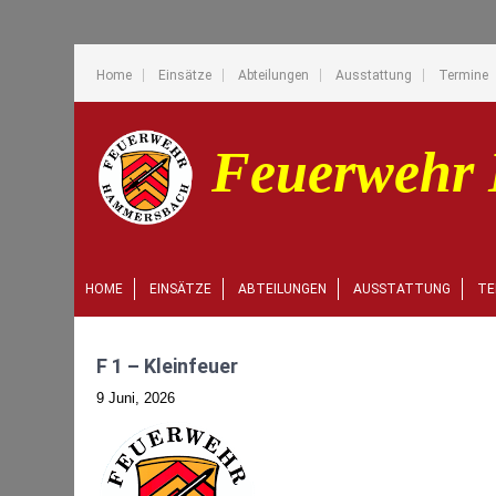
Home
Einsätze
Abteilungen
Ausstattung
Termine
HOME
EINSÄTZE
ABTEILUNGEN
AUSSTATTUNG
TE
F 1 – Kleinfeuer
9 Juni, 2026