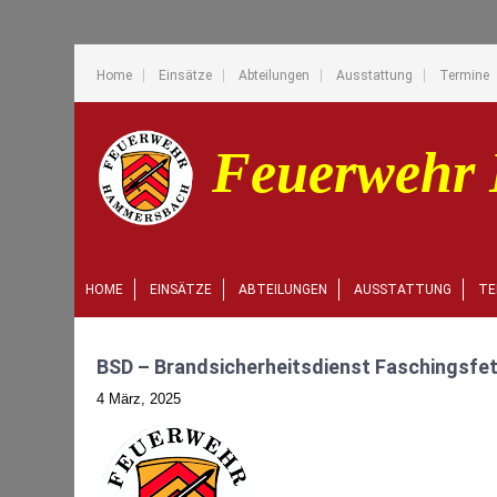
Home
Einsätze
Abteilungen
Ausstattung
Termine
HOME
EINSÄTZE
ABTEILUNGEN
AUSSTATTUNG
TE
BSD – Brandsicherheitsdienst Faschingsfe
4 März, 2025